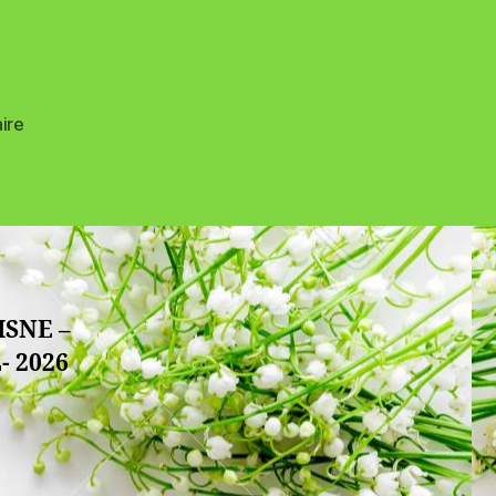
sur
ire
SEAMAINE
–
21
–
MAI
-2026
SNE –
 2026