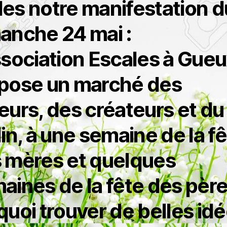
es notre manifestation d
anche 24 mai :
ssociation Escales à Gue
pose un marché des
eurs, des créateurs et du
din, à une semaine de la f
 mères et quelques
aines de la fête des père
quoi trouver de belles idé