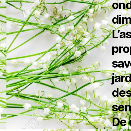
ond
dim
L’a
pro
sav
jar
des
sem
De 