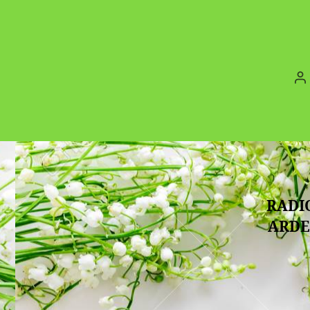
-
Haut
de
France
A
d
l’
RADI
ARDE