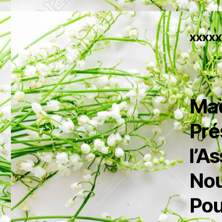
xxxxx
Ma
Pré
l’A
No
Pou