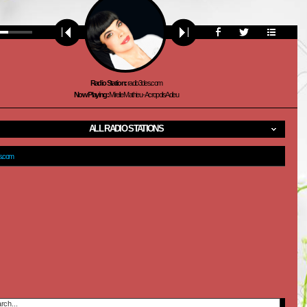
Radio Station:
radio3des.com
Now Playing:
Mireille Mathieu - Acropolis Adieu
ALL RADIO STATIONS
es.com