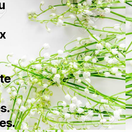
u
ux
ête
s.
es.