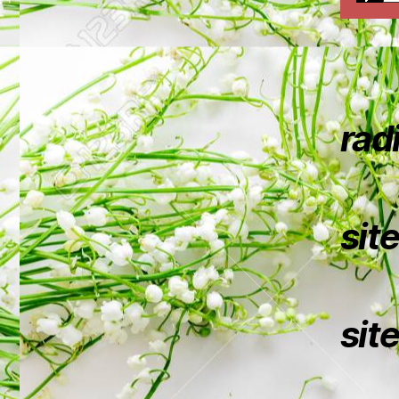
rad
sit
sit