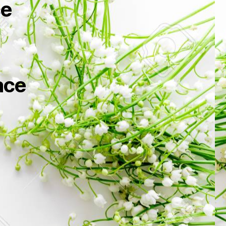
ce
ace