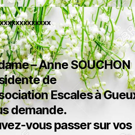
xxxxxxxxxxxxx
dame – Anne SOUCHON
sidente de
ssociation Escales à Gueu
us demande.
vez-vous passer sur vos