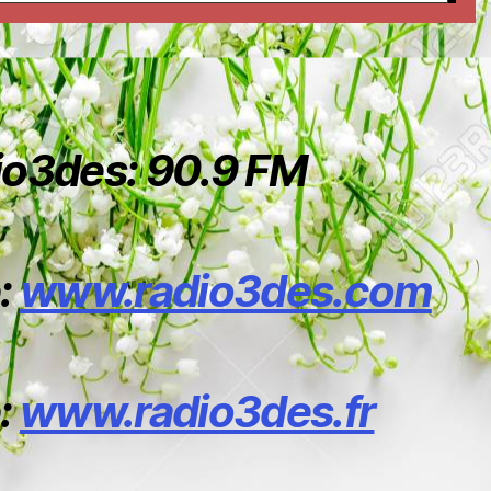
io3des: 90.9 FM
e:
www.radio3des.com
e:
www.radio3des.fr