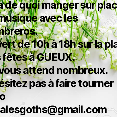
y a de quoi manger sur pla
musique avec les
breros.
ert de 10h à 18h sur la pl
 fêtes à GUEUX.
vous attend nombreux.
ésitez pas à faire tourner
fo
alesgoths@gmail.com