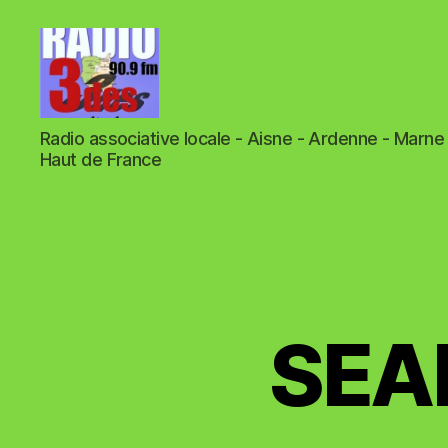
RADIO
Radio associative locale - Aisne - Ardenne - Marne 
3
Haut de France
DES
90.9
FM
-
Radio
associative
locale
-
SEAM
Aisne
-
Ardenne
-
Marne