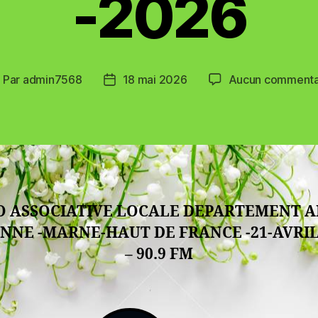
-2026
Par
admin7568
18 mai 2026
Aucun commenta
uteur
Date
e
de
article
l’article
O ASSOCIATIVE LOCALE DEPARTEMENT AI
NNE -MARNE-HAUT DE FRANCE -21-AVRIL-
– 90.9 FM