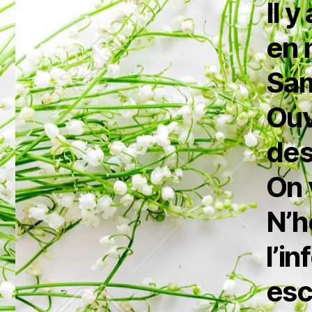
Il 
en 
Sam
Ouv
des
On 
N’h
l’in
esc