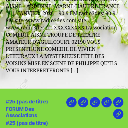
–
AISNE – ARDENNE -MARNE-HAUT DE FRANCE
mars
– 11 -JANVIER- 2026 – 90.9 FM radio3des: 90.9
-2026
FM site: www.radio3des.com site:
www.radio3des.fr XXXXXXXXX L’association
COMEDIE AISNE TROUPE DE THEÄTRE
AMATEUR D’AGUILCOURT 02190 VOUS
PRESENTE UNE COMEDIE DE VIVIEN
L’HEURAUX LA MYSTERIEUSE FËTE DES
VOISINS MISE EN SCENE DE PHILIPPE QU’ILS
VOUS INTERPRETERONTS […]
#25 (pas de titre)
#25
FORUM
#25
LECTEU
LEC
FORUM Des
(pas
Des
(pas
RADIO
RAD
Associations
AN
de
Associations
de
3DES
3DE
#25 (pas de titre)
–