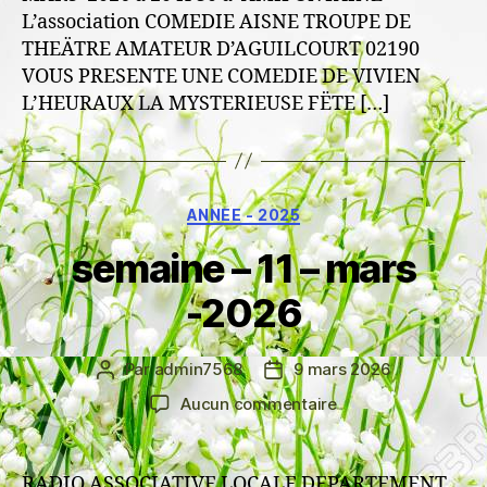
L’association COMEDIE AISNE TROUPE DE
THEÄTRE AMATEUR D’AGUILCOURT 02190
VOUS PRESENTE UNE COMEDIE DE VIVIEN
L’HEURAUX LA MYSTERIEUSE FËTE […]
Catégories
ANNEE - 2025
semaine – 11 – mars
-2026
Par
admin7568
9 mars 2026
Auteur
Date
de
de
sur
Aucun commentaire
l’article
l’article
semaine
–
11
RADIO ASSOCIATIVE LOCALE DEPARTEMENT