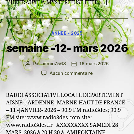
L’HEURAUX LA MYSTERIEUSE FËTE […]
Catégories
ANNEE - 2025
semaine -12- mars 2026
Par
admin7568
16 mars 2026
Auteur
Date
de
de
sur
Aucun commentaire
l’article
l’article
semaine
-12-
mars
RADIO ASSOCIATIVE LOCALE DEPARTEMENT
2026
AISNE – ARDENNE -MARNE-HAUT DE FRANCE
– 11 -JANVIER- 2026 – 90.9 FM radio3des: 90.9
FM site: www.radio3des.com site:
www.radio3des.fr XXXXXXXXX SAMEDI 28
MARS 2026 à 20 H 30 à AMIFONTAINE