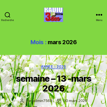
Recherche
Menu
RADIO
3
DES
90.9
Mois :
mars 2026
FM
-
Radio
associative
Catégories
locale
ANNEE - 2025
-
semaine – 13 -mars
Aisne
-
2026
Ardenne
-
Marne
Par
admin7568
30 mars 2026
Auteur
Date
-
de
de