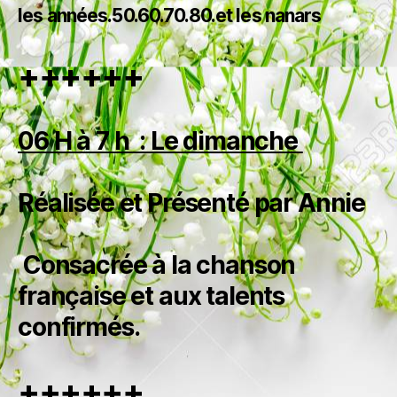
les années.50.60.70.80.et les nanars
++++++
06 H à 7 h : Le dimanche
Réalisée et Présenté par Annie
Consacrée à la chanson
française
et aux talents
confirmés.
++++++