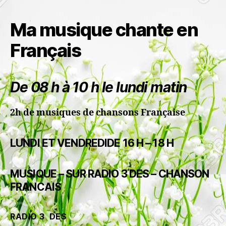
Ma musique chante en
Français
De 08 h à 10 h le lundi matin
2h de musiques de chansons Française
LUNDI ET VENDREDIDE 16 H – 18 H
MUSIQUE –
SUR RADIO 3 DES –
CHANSON
FRANCAIS
RADIO 3 DES