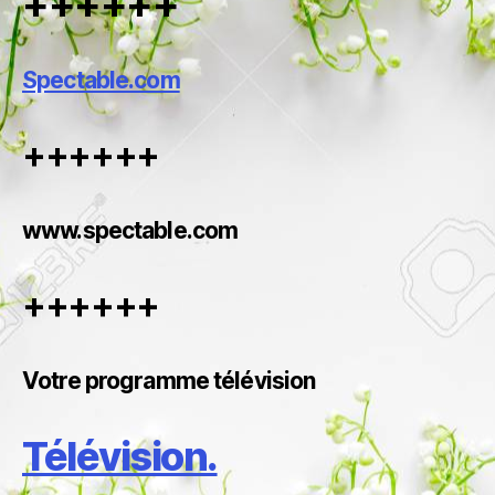
++
++++
Spectable.com
++
++++
www.spectable.com
++
++++
Votre programme télévision
Télévision.