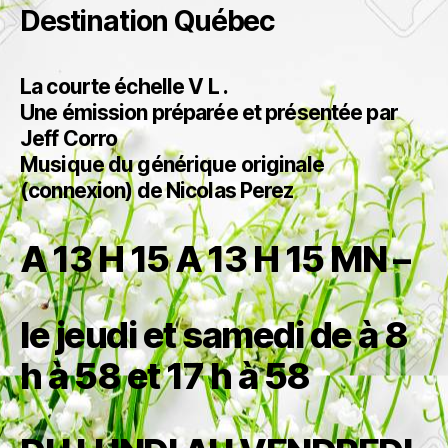
Destination Québec
La courte échelle V L .
Une émission préparée et présentée par
Jeff Corro
Musique du générique originale
(connexion) de Nicolas Perez
A 13 H 15 A 13 H 15 MN –
le jeudi et samedi de à 8
h à 58 et 17 h à 58