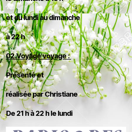
et du lundi au dimanche
à 22 h
02.Voyage voyage :
Présenté et
réalisée par Christiane
De 21 h à 22 h le lundi