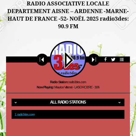
Haut
décembre
RADIO ASSOCIATIVE LOCALE
de
2025
DEPARTEMENT AISNE – ARDENNE -MARNE-
France
HAUT DE FRANCE -52- NOËL 2025 radio3des:
90.9 FM
Radio Station:
radio3des.com
Now Playing:
Maurice Vittenet - LA SORCIERE - 3.06
ALL RADIO STATIONS
1. radio3des.com