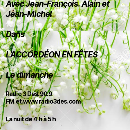
Avec Jean-François. Alain et
Jean-Michel
Dans
L’ACCORDÉON EN FÊTES
Le dimanche
Radio 3 Des.90.9
FM.et.www.radio3des.com
La nuit de 4 h à 5 h