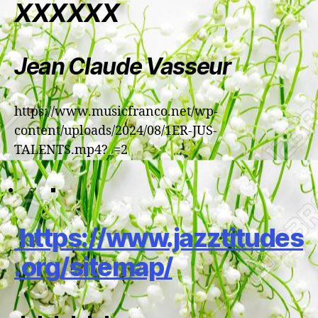
XXXXXX
Jean Claude Vasseur
https://www.musicfranco.net/wp-
content/uploads/2024/08/1ER-JUS-
TALENTS.mp4?_=2
https://www.jazztitudes
.org/sitemap/