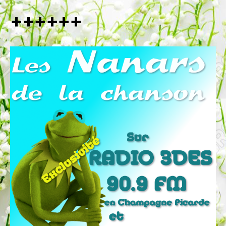
++++++