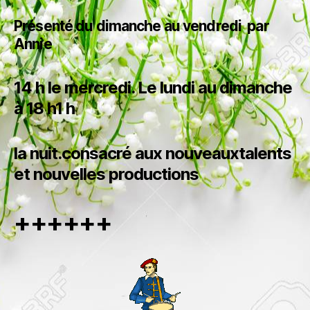
Présenté du dimanche au vendredi par
Annie
14 h le mercredi. Le lundi au dimanche
à 18 h1 h
la nuit.consacré aux nouveauxtalents
et nouvelles productions
++++++